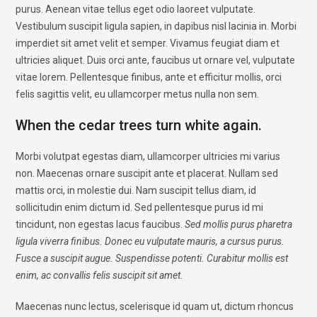
purus. Aenean vitae tellus eget odio laoreet vulputate.
Vestibulum suscipit ligula sapien, in dapibus nisl lacinia in. Morbi
imperdiet sit amet velit et semper. Vivamus feugiat diam et
ultricies aliquet. Duis orci ante, faucibus ut ornare vel, vulputate
vitae lorem. Pellentesque finibus, ante et efficitur mollis, orci
felis sagittis velit, eu ullamcorper metus nulla non sem.
When the cedar trees turn white again.
Morbi volutpat egestas diam, ullamcorper ultricies mi varius
non. Maecenas ornare suscipit ante et placerat. Nullam sed
mattis orci, in molestie dui. Nam suscipit tellus diam, id
sollicitudin enim dictum id. Sed pellentesque purus id mi
tincidunt, non egestas lacus faucibus.
Sed mollis purus pharetra
ligula viverra finibus. Donec eu vulputate mauris, a cursus purus.
Fusce a suscipit augue. Suspendisse potenti. Curabitur mollis est
enim, ac convallis felis suscipit sit amet.
Maecenas nunc lectus, scelerisque id quam ut, dictum rhoncus