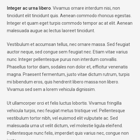
Integer ac urna libero
. Vivamus ornare interdum nisi, non
tincidunt elit tincidunt quis. Aenean commodo rhoncus egestas.
Integer et quam eget turpis commodo tempor ac at elit.
Aenean
malesuada augue ac lectus laoreet tincidunt
.
Vestibulum et accumsan tellus, nec ornare massa. Sed feugiat
auctor neque, sed congue sem feugiat nec.
Etiam vitae varius
nunc
. Integer pellentesque purus non interdum convallis.
Phasellus tortor diam, sodales non dolor et, efficitur venenatis
magna. Praesent fermentum, justo vitae dictum rutrum, turpis
mi bibendum eros, quis hendrerit libero massa non libero.
Vivamus sed sem a lorem vehicula dignissim.
Ut ullamcorper orci et felis luctus lobortis. Vivamus fringilla
vehicula turpis, nec feugiat metus tristique vel. Pellentesque
vestibulum tortor nibh, vel euismod elit vulputate ac. Sed
malesuada urna ut velit dictum, vel molestie ligula eleifend.
Pellentesque nunc felis, imperdiet quis varius nec, congue non