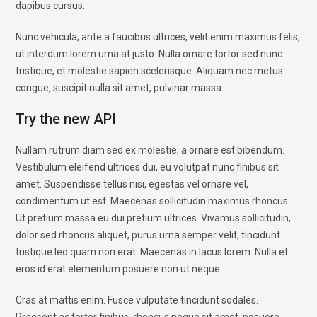
dapibus cursus.
Nunc vehicula, ante a faucibus ultrices, velit enim maximus felis,
ut interdum lorem urna at justo. Nulla ornare tortor sed nunc
tristique, et molestie sapien scelerisque. Aliquam nec metus
congue, suscipit nulla sit amet, pulvinar massa.
Try the new API
Nullam rutrum diam sed ex molestie, a ornare est bibendum.
Vestibulum eleifend ultrices dui, eu volutpat nunc finibus sit
amet. Suspendisse tellus nisi, egestas vel ornare vel,
condimentum ut est. Maecenas sollicitudin maximus rhoncus.
Ut pretium massa eu dui pretium ultrices. Vivamus sollicitudin,
dolor sed rhoncus aliquet, purus urna semper velit, tincidunt
tristique leo quam non erat. Maecenas in lacus lorem. Nulla et
eros id erat elementum posuere non ut neque.
Cras at mattis enim. Fusce vulputate tincidunt sodales.
Praesent ac tortor finibus, rhoncus neque sit amet, posuere